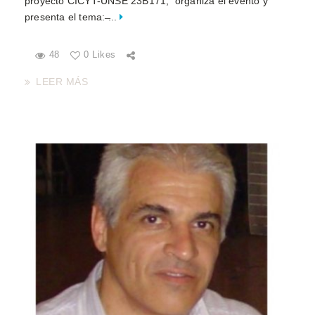
proyecto CICYT-UNSE 23B171, organiza el evento y
presenta el tema: ̶...
48
0 Likes
LEER MÁS