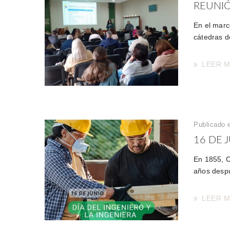
REUNIÓ
En el marc
cátedras de
LEER 
Publicado e
16 DE J
En 1855, C
años despu
LEER 