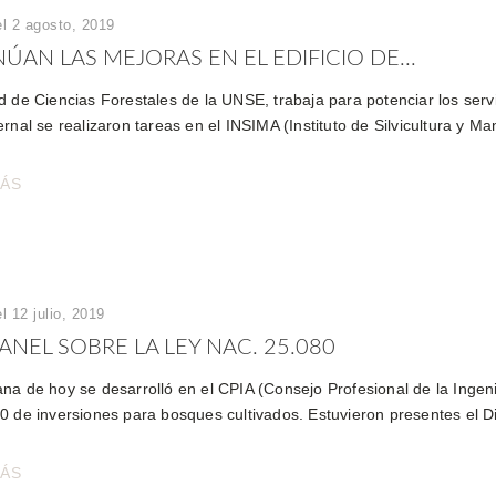
el 2 agosto, 2019
ÚAN LAS MEJORAS EN EL EDIFICIO DE...
 de Ciencias Forestales de la UNSE, trabaja para potenciar los servic
rnal se realizaron tareas en el INSIMA (Instituto de Silvicultura y M
MÁS
l 12 julio, 2019
ANEL SOBRE LA LEY NAC. 25.080
na de hoy se desarrolló en el CPIA (Consejo Profesional de la Ingenie
0 de inversiones para bosques cultivados. Estuvieron presentes el D
MÁS