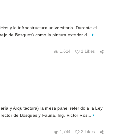
ios y la infraestructura universitaria. Durante el
anejo de Bosques) como la pintura exterior d...
1,614
1 Likes
ría y Arquitectura) la mesa panel referido a la Ley
irector de Bosques y Fauna, Ing. Víctor Ros...
1,744
2 Likes