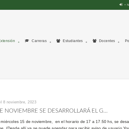
N
xtensión
Carreras
Estudiantes
Docentes
Po
el 8 noviembre, 2023
DE NOVIEMBRE SE DESARROLLARÁ EL G...
 miércoles 15 de noviembre, en el horario de 17 a 17.50 hs, se desa
e, (Desde allí ya se puede agendar para recibir aviso de usuario Y