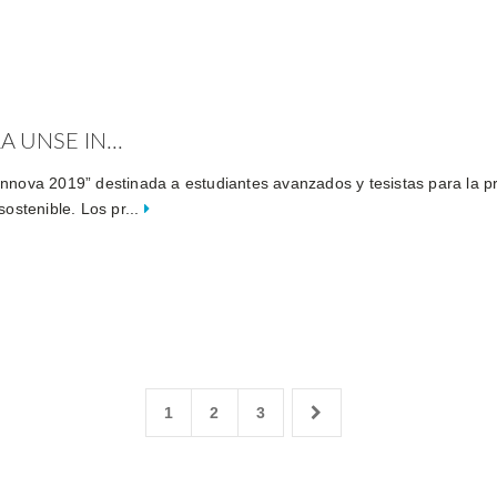
 UNSE IN...
Innova 2019” destinada a estudiantes avanzados y tesistas para la p
sostenible. Los pr...
1
2
3