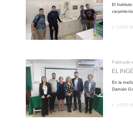
El Institu
carpinterí
LEER 
Publicado 
EL ING
En la mañan
Damián Gon
LEER 