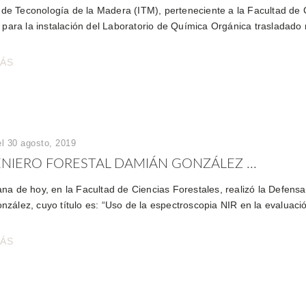
to de Teconología de la Madera (ITM), perteneciente a la Facultad de 
a para la instalación del Laboratorio de Química Orgánica trasladado 
MÁS
el 30 agosto, 2019
ENIERO FORESTAL DAMIÁN GONZÁLEZ ...
a de hoy, en la Facultad de Ciencias Forestales, realizó la Defensa O
zález, cuyo título es: “Uso de la espectroscopia NIR en la evaluació
MÁS