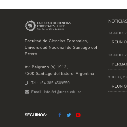
NOTICIA
13 JULIO, 2
Facultad de Ciencias Forestales,
REUNIÓ
Universidad Nacional de Santiago del
Estero
13 JULIO, 2
PERMAN
Av. Belgrano (s) 1912,
4200 Santiago del Estero, Argentina
3 JULIO, 20
Tel: +54-385-4509550
REUNIÓN
Email:
info-fcf@unse.edu.ar
SEGUINOS: