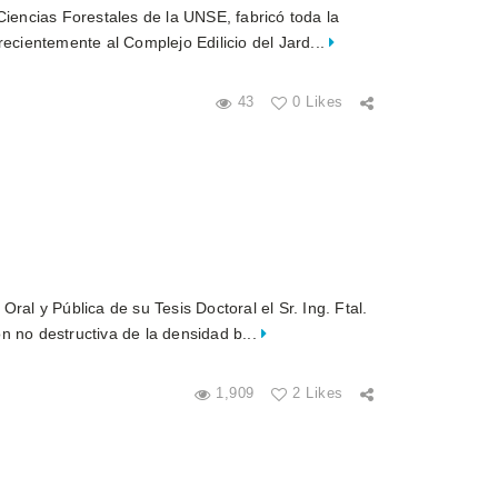
Ciencias Forestales de la UNSE, fabricó toda la
recientemente al Complejo Edilicio del Jard...
43
0 Likes
ral y Pública de su Tesis Doctoral el Sr. Ing. Ftal.
n no destructiva de la densidad b...
1,909
2 Likes