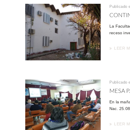
Publicado 
CONTIN
La Facultad
receso inve
LEER 
Publicado e
MESA P
En la maña
Nac. 25.08
LEER 