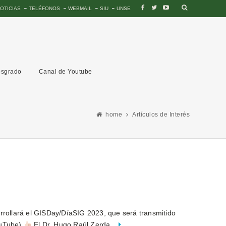
OTICIAS
TELÉFONOS
WEBMAIL
SIU
UNSE
sgrado
Canal de Youtube
home
Artículos de Interés
rrollará el GISDay/DíaSIG 2023, que será transmitido
ouTube)
El Dr. Hugo Raúl Zerda...