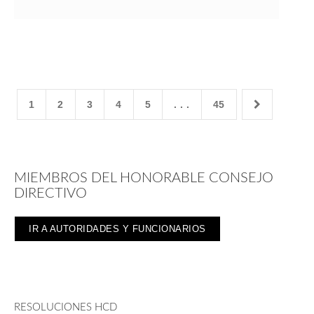
1
2
3
4
5
. . .
45
MIEMBROS DEL HONORABLE CONSEJO
DIRECTIVO
IR A AUTORIDADES Y FUNCIONARIOS
RESOLUCIONES HCD