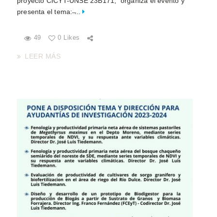
proyecto CICYT-UNSE 23B171, organiza el evento y
presenta el tema: ̶...
49
0 Likes
LEER MÁS