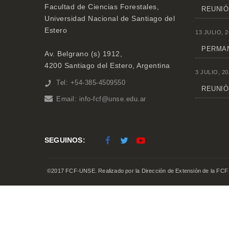
Facultad de Ciencias Forestales,
REUNIÓ
Universidad Nacional de Santiago del
Estero
13 JULIO, 2
PERMAN
Av. Belgrano (s) 1912,
4200 Santiago del Estero, Argentina
3 JULIO, 20
Tel: +54-385-4509550
REUNIÓN
Email:
info-fcf@unse.edu.ar
SEGUINOS:
©2017 FCF-UNSE. Realizado por la Dirección de Extensión de la FCF