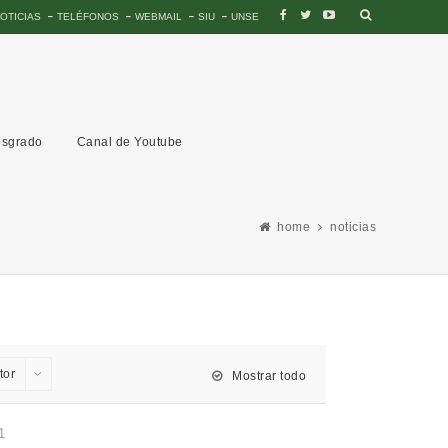
OTICIAS
TELÉFONOS
WEBMAIL
SIU
UNSE
sgrado
Canal de Youtube
home
noticias
tor
Mostrar todo
1