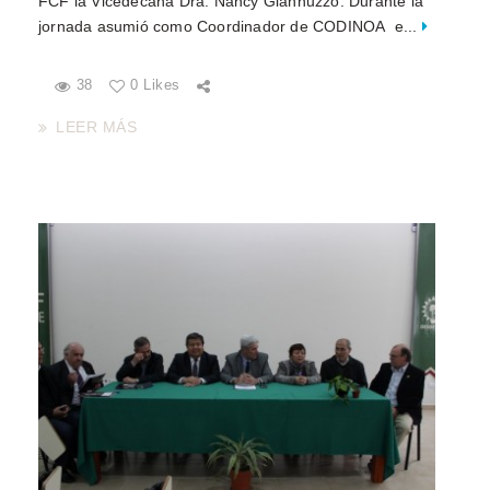
FCF la Vicedecana Dra. Nancy Giannuzzo. Durante la
jornada asumió como Coordinador de CODINOA e...
38
0 Likes
LEER MÁS