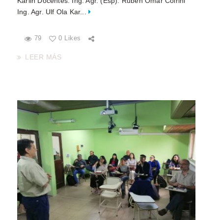
Karlin Docentes: Ing. Agr. (Esp). Rubén Omar Coirini
Ing. Agr. Ulf Ola Kar...
79
0 Likes
LEER MÁS