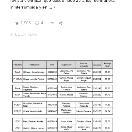
revista científica, que desde hace 28 años, de manera
ininterrumpida y en ...
1,905
4 Likes
LEER MÁS