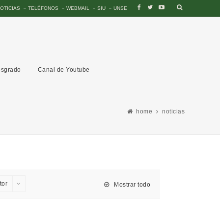
OTICIAS
TELÉFONOS
WEBMAIL
SIU
UNSE
sgrado
Canal de Youtube
home
noticias
tor
Mostrar todo