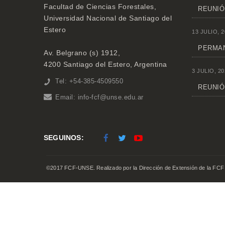
Facultad de Ciencias Forestales,
REUNIÓ
Universidad Nacional de Santiago del
Estero
13 JULIO, 2
PERMAN
Av. Belgrano (s) 1912,
4200 Santiago del Estero, Argentina
3 JULIO, 20
Tel: +54-385-4509550
REUNIÓN
Email:
info-fcf@unse.edu.ar
SEGUINOS:
©2017 FCF-UNSE. Realizado por la Dirección de Extensión de la FCF