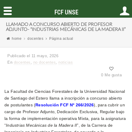
FCF UNSE
LLAMADO A CONCURSO ABIERTO DE PROFESOR
ADJUNTO- “INDUSTRIAS MECÁNICAS DE LA MADERA II”
home
docentes
Página actual
Publicado el 11 mayo, 2026
En
docentes
,
no docentes
,
noticias
0 Me gusta
La Facultad de Ciencias Forestales de la Universidad Nacional
de Santiago del Estero llama a inscripción a concurso abierto
de postulantes (
Resolución FCF Nº 266/2026
), para cubrir un
cargo de Profesor Adjunto, Dedicación Exclusiva, Regular bajo
la forma de implementación operativa Mixta, para la asignatura
“
Industrias Mecánicas de la Madera II
”, de la Carrera de