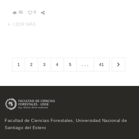
86
0
LEER MÁS
1
2
3
4
5
. . .
41
Facultad de Ciencias Forestales, Universidad Nacional de
Santiago del Estero