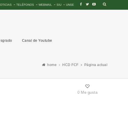
OTICIAS
TELÉFONOS
WEBMAIL
SIU
UNSE
sgrado
Canal de Youtube
home
HCD FCF
Página actual
0 Me gusta