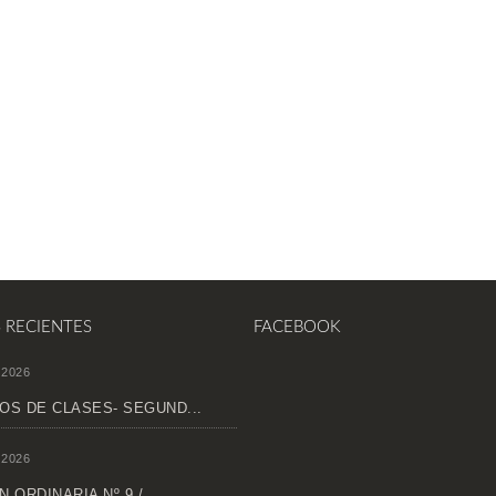
S RECIENTES
FACEBOOK
 2026
OS DE CLASES- SEGUND...
 2026
 ORDINARIA Nº 9 /...