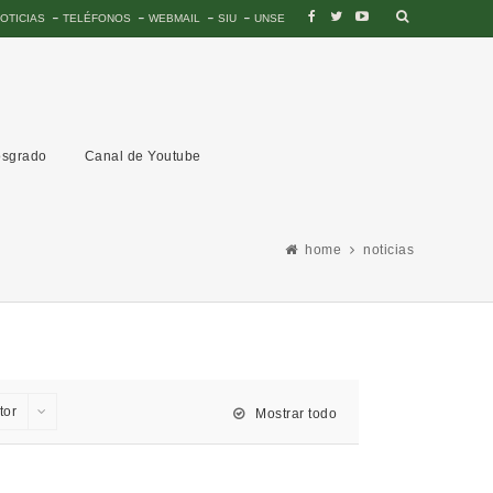
OTICIAS
TELÉFONOS
WEBMAIL
SIU
UNSE
sgrado
Canal de Youtube
home
noticias
tor
Mostrar todo