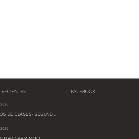
S RECIENTES
FACEBOOK
 2026
OS DE CLASES- SEGUND...
 2026
 ORDINARIA Nº 9 /...