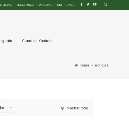
OTICIAS
TELÉFONOS
WEBMAIL
SIU
UNSE
sgrado
Canal de Youtube
home
noticias
tor
Mostrar todo