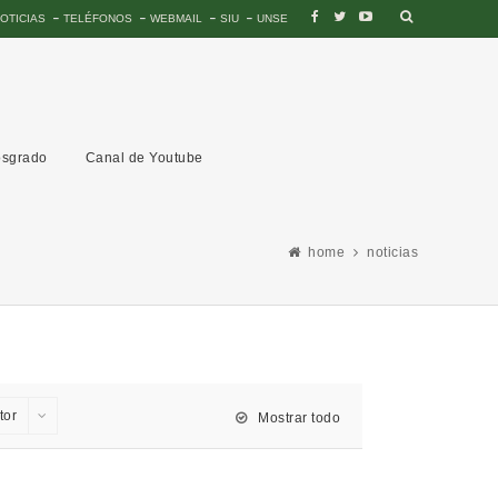
OTICIAS
TELÉFONOS
WEBMAIL
SIU
UNSE
sgrado
Canal de Youtube
home
noticias
tor
Mostrar todo