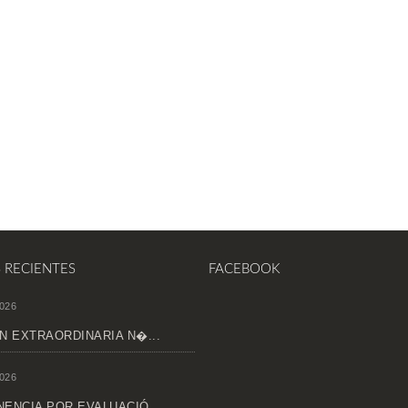
S RECIENTES
FACEBOOK
026
N EXTRAORDINARIA N�...
026
ENCIA POR EVALUACIÓ...