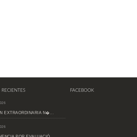
S RECIENTES
FACEBOOK
026
N EXTRAORDINARIA N�...
026
ENCIA POR EVALUACIÓ...