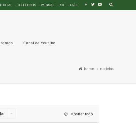
OTICIAS
TELÉFONOS
WEBMAIL
SIU
UNSE
sgrado
Canal de Youtube
home
noticias
tor
Mostrar todo