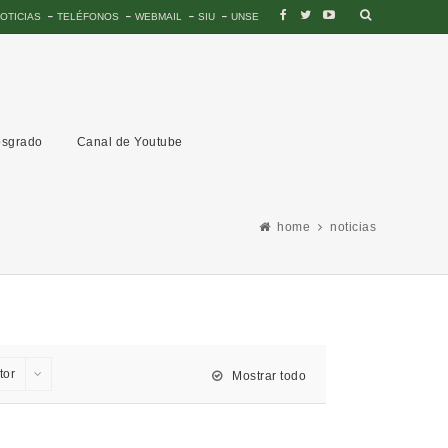
OTICIAS
TELÉFONOS
WEBMAIL
SIU
UNSE
sgrado
Canal de Youtube
home
noticias
tor
Mostrar todo