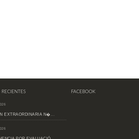
S RECIENTES
FACEBOOK
026
N EXTRAORDINARIA N�...
026
ENCIA POR EVALUACIÓ...