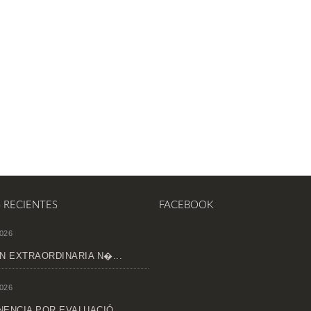
S RECIENTES
FACEBOOK
026
N EXTRAORDINARIA N�...
026
ENCIA POR EVALUACIÓ...