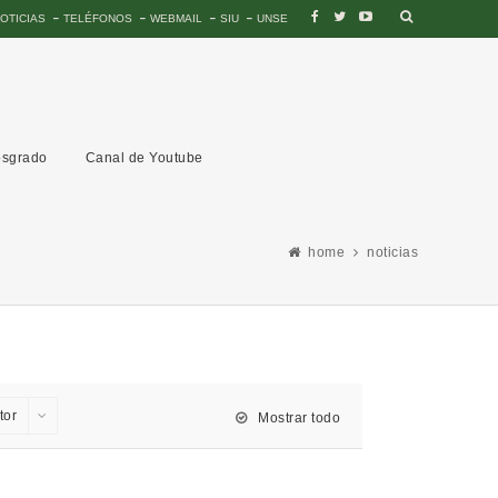
OTICIAS
TELÉFONOS
WEBMAIL
SIU
UNSE
sgrado
Canal de Youtube
home
noticias
tor
Mostrar todo