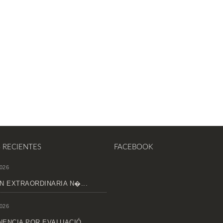
S RECIENTES
FACEBOOK
026
N EXTRAORDINARIA N�...
026
ENCIA POR EVALUACIÓ...