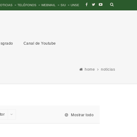
OTICIAS
TELÉFONOS
WEBMAIL
SIU
UNSE
sgrado
Canal de Youtube
home
noticias
tor
Mostrar todo