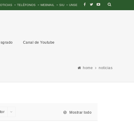
OTICIAS
TELÉFONOS
WEBMAIL
SIU
UNSE
sgrado
Canal de Youtube
home
noticias
tor
Mostrar todo