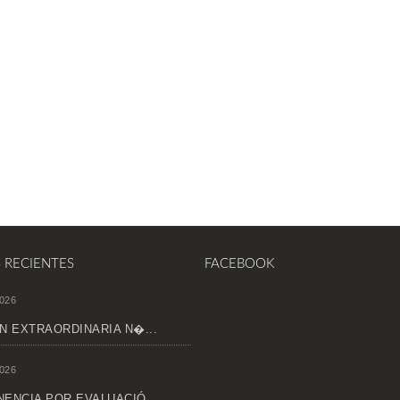
S RECIENTES
FACEBOOK
026
N EXTRAORDINARIA N�...
026
ENCIA POR EVALUACIÓ...