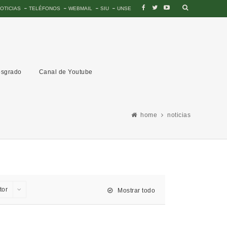
OTICIAS
TELÉFONOS
WEBMAIL
SIU
UNSE
sgrado
Canal de Youtube
home
noticias
tor
Mostrar todo