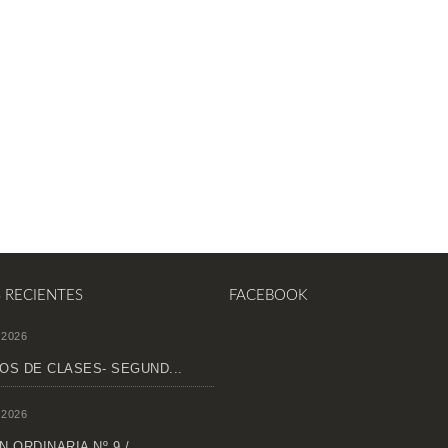
S RECIENTES
FACEBOOK
 2026
OS DE CLASES- SEGUND...
 2026
 ORDINARIA Nº 9 /...