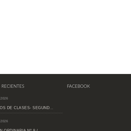
S RECIENTES
FACEBOOK
 2026
OS DE CLASES- SEGUND...
 2026
 ORDINARIA Nº 9 /...