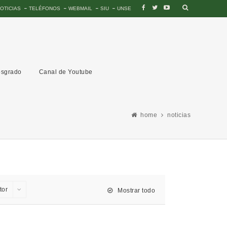
OTICIAS
TELÉFONOS
WEBMAIL
SIU
UNSE
sgrado
Canal de Youtube
home
noticias
tor
Mostrar todo