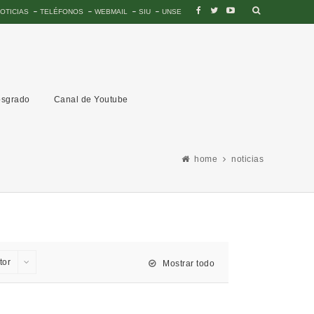
OTICIAS
TELÉFONOS
WEBMAIL
SIU
UNSE
sgrado
Canal de Youtube
home
noticias
tor
Mostrar todo