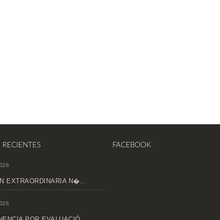
S RECIENTES
FACEBOOK
026
N EXTRAORDINARIA N�...
026
ENCIA POR EVALUACIÓ...