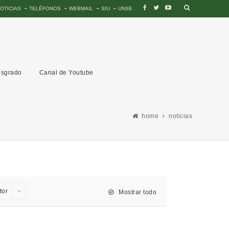
OTICIAS
TELÉFONOS
WEBMAIL
SIU
UNSE
sgrado
Canal de Youtube
home
noticias
tor
Mostrar todo