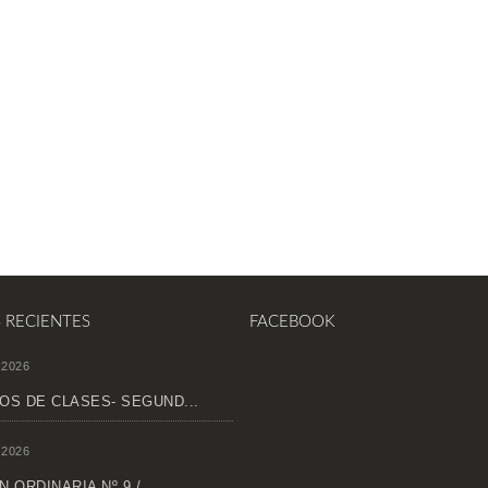
S RECIENTES
FACEBOOK
 2026
OS DE CLASES- SEGUND...
 2026
 ORDINARIA Nº 9 /...