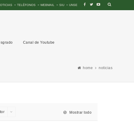
OTICIAS
TELÉFONOS
WEBMAIL
SIU
UNSE
sgrado
Canal de Youtube
home
noticias
tor
Mostrar todo