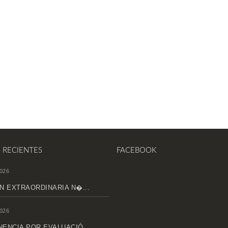
S RECIENTES
FACEBOOK
026
N EXTRAORDINARIA N�...
026
ENCIA POR EVALUACIÓ...