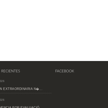
S RECIENTES
FACEBOOK
026
N EXTRAORDINARIA N�...
026
ENCIA POR EVALUACIÓ...