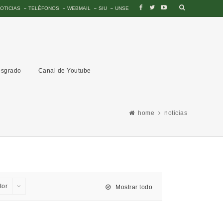
OTICIAS
TELÉFONOS
WEBMAIL
SIU
UNSE
sgrado
Canal de Youtube
home
noticias
tor
Mostrar todo