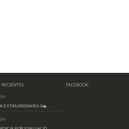
S RECIENTES
FACEBOOK
026
N EXTRAORDINARIA N�...
026
ENCIA POR EVALUACIÓ...