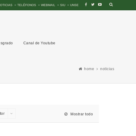
OTICIAS
TELÉFONOS
WEBMAIL
SIU
UNSE
sgrado
Canal de Youtube
home
noticias
tor
Mostrar todo