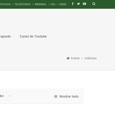
OTICIAS
TELÉFONOS
WEBMAIL
SIU
UNSE
sgrado
Canal de Youtube
home
noticias
tor
Mostrar todo