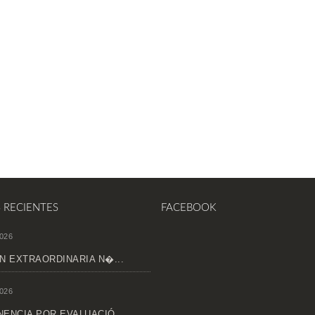
S RECIENTES
FACEBOOK
026
N EXTRAORDINARIA N�...
026
ENCIA POR EVALUACIÓ...