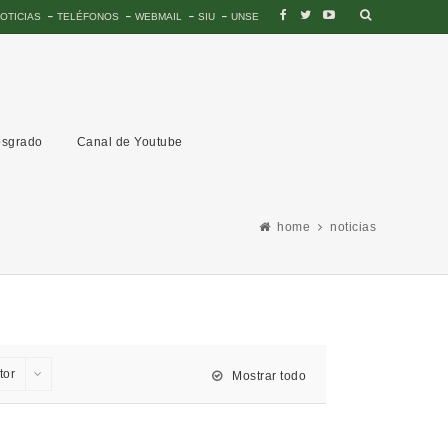
OTICIAS
TELÉFONOS
WEBMAIL
SIU
UNSE
sgrado
Canal de Youtube
home
noticias
tor
Mostrar todo