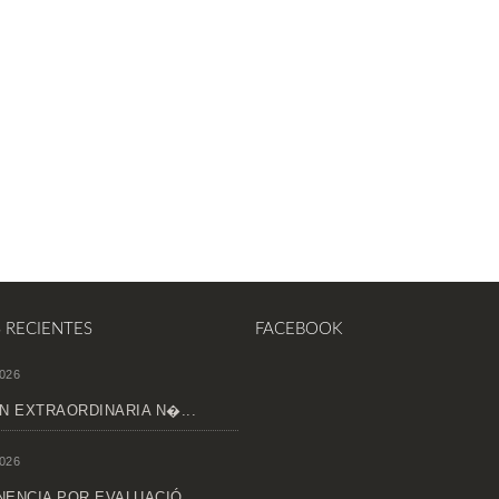
S RECIENTES
FACEBOOK
026
N EXTRAORDINARIA N�...
026
ENCIA POR EVALUACIÓ...