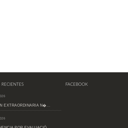
S RECIENTES
FACEBOOK
026
N EXTRAORDINARIA N�...
026
ENCIA POR EVALUACIÓ...