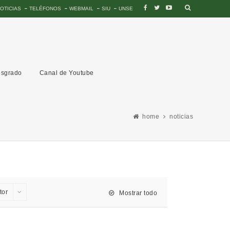
OTICIAS
TELÉFONOS
WEBMAIL
SIU
UNSE
sgrado
Canal de Youtube
home
noticias
tor
Mostrar todo