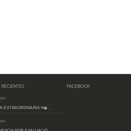
S RECIENTES
FACEBOOK
026
N EXTRAORDINARIA N�...
026
ENCIA POR EVALUACIÓ...