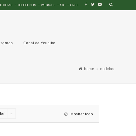
OTICIAS
TELÉFONOS
WEBMAIL
SIU
UNSE
sgrado
Canal de Youtube
home
noticias
tor
Mostrar todo