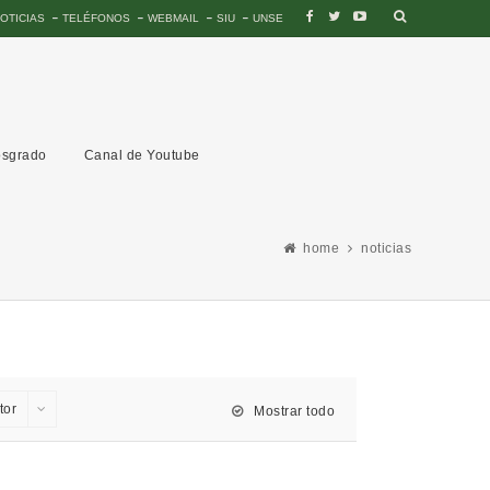
OTICIAS
TELÉFONOS
WEBMAIL
SIU
UNSE
sgrado
Canal de Youtube
home
noticias
tor
Mostrar todo