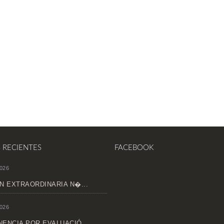
S RECIENTES
FACEBOOK
026
N EXTRAORDINARIA N�...
026
ENCIA POR EVALUACIÓ...