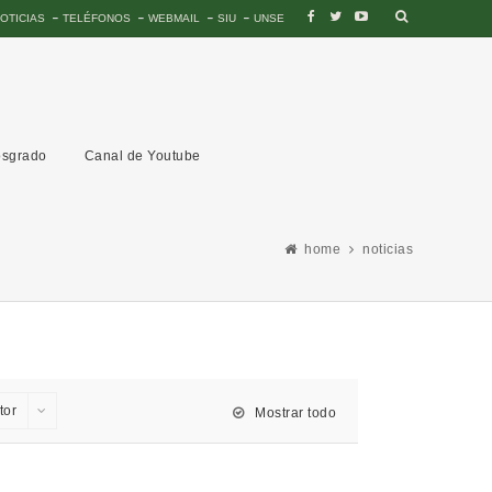
OTICIAS
TELÉFONOS
WEBMAIL
SIU
UNSE
sgrado
Canal de Youtube
home
noticias
tor
Mostrar todo