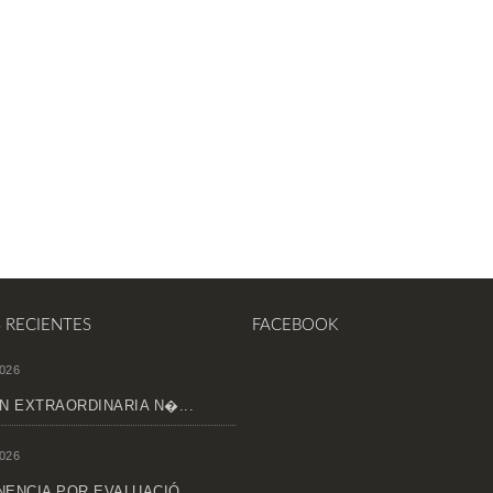
S RECIENTES
FACEBOOK
026
N EXTRAORDINARIA N�...
026
ENCIA POR EVALUACIÓ...