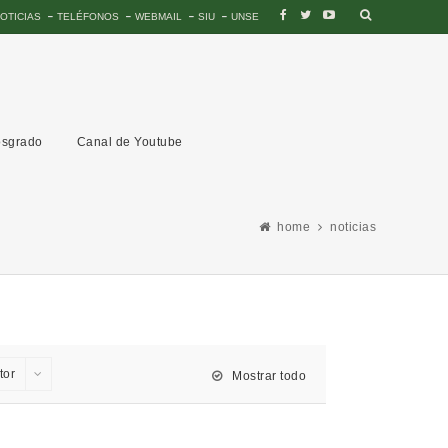
OTICIAS
TELÉFONOS
WEBMAIL
SIU
UNSE
sgrado
Canal de Youtube
home
noticias
tor
Mostrar todo