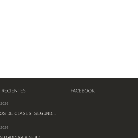
S RECIENTES
FACEBOOK
 2026
OS DE CLASES- SEGUND...
 2026
 ORDINARIA Nº 9 /...