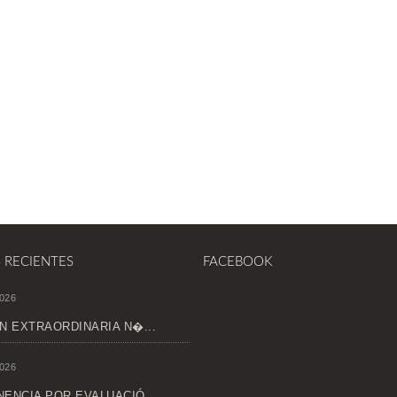
S RECIENTES
FACEBOOK
026
N EXTRAORDINARIA N�...
026
ENCIA POR EVALUACIÓ...