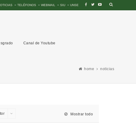
OTICIAS
TELÉFONOS
WEBMAIL
SIU
UNSE
sgrado
Canal de Youtube
home
noticias
tor
Mostrar todo