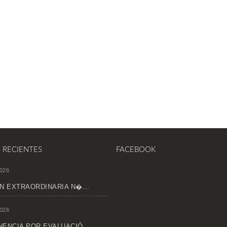
S RECIENTES
FACEBOOK
026
N EXTRAORDINARIA N�...
026
ENCIA POR EVALUACIÓ...