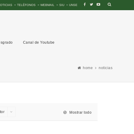
OTICIAS
TELÉFONOS
WEBMAIL
SIU
UNSE
sgrado
Canal de Youtube
home
noticias
tor
Mostrar todo