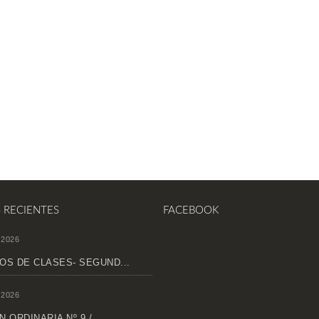
S RECIENTES
FACEBOOK
 2026
OS DE CLASES- SEGUND...
 2026
 ORDINARIA Nº 9 /...