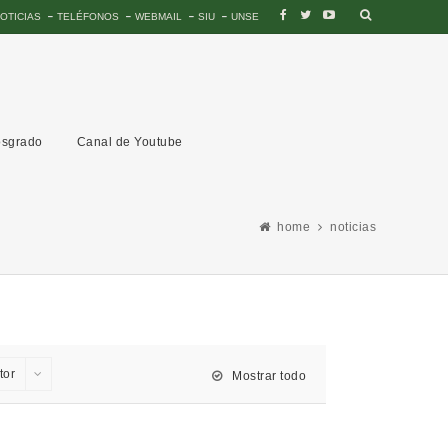
OTICIAS
TELÉFONOS
WEBMAIL
SIU
UNSE
sgrado
Canal de Youtube
home
noticias
tor
Mostrar todo