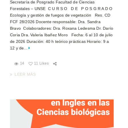
Secretaría de Posgrado Facultad de Ciencias
Forestales – UNSE C U R S O D E P O S G R A D O
Ecología y gestión de fuegos de vegetación Res. CD
FCF 28/2026 Docente responsable: Dra. Sandra
Bravo Colaboradores: Dra. Roxana Ledesma Dr. Darío
Coria Dra. Valeria Ibañez Moro Fecha: 6 al 10 de julio
de 2026 Duración: 40 h teórico prácticas Horario: 9 a
12 y de...
14
11 Likes
LEER MÁS