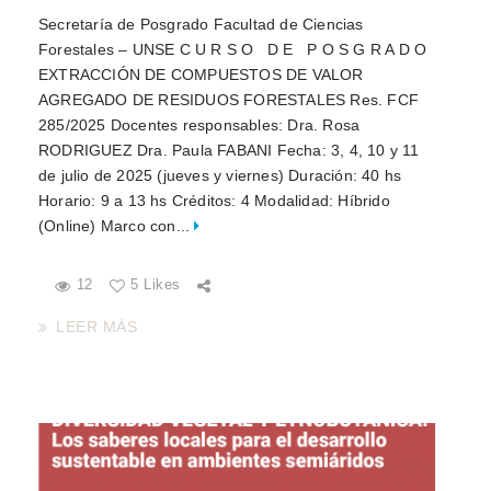
Secretaría de Posgrado Facultad de Ciencias
Forestales – UNSE C U R S O D E P O S G R A D O
EXTRACCIÓN DE COMPUESTOS DE VALOR
AGREGADO DE RESIDUOS FORESTALES Res. FCF
285/2025 Docentes responsables: Dra. Rosa
RODRIGUEZ Dra. Paula FABANI Fecha: 3, 4, 10 y 11
de julio de 2025 (jueves y viernes) Duración: 40 hs
Horario: 9 a 13 hs Créditos: 4 Modalidad: Híbrido
(Online) Marco con...
12
5 Likes
LEER MÁS