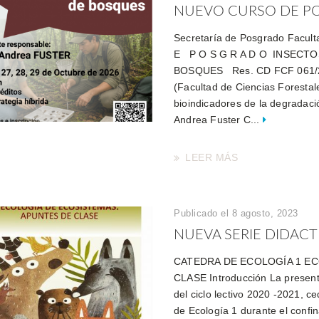
NUEVO CURSO DE POS
Secretaría de Posgrado Facul
E P O S G R A D O INSECT
BOSQUES Res. CD FCF 061/20
(Facultad de Ciencias Foresta
bioindicadores de la degradac
Andrea Fuster C...
LEER MÁS
Publicado el 8 agosto, 2023
NUEVA SERIE DIDACTIC
CATEDRA DE ECOLOGÍA 1 E
CLASE Introducción La presente
del ciclo lectivo 2020 -2021, 
de Ecología 1 durante el confin