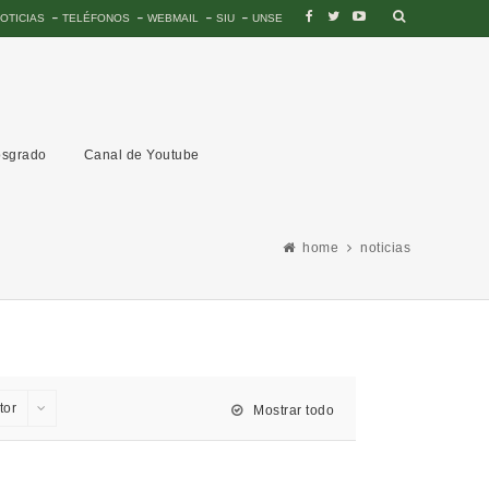
OTICIAS
TELÉFONOS
WEBMAIL
SIU
UNSE
sgrado
Canal de Youtube
home
noticias
tor
Mostrar todo