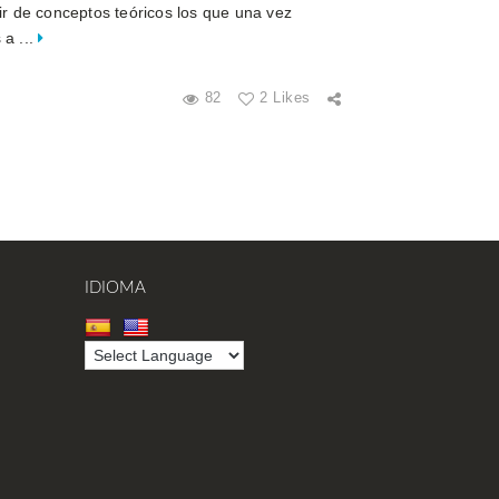
ir de conceptos teóricos los que una vez
 a ...
82
2 Likes
IDIOMA