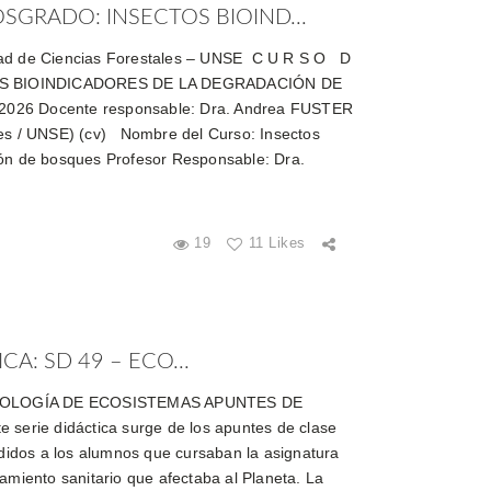
GRADO: INSECTOS BIOIND...
tad de Ciencias Forestales – UNSE C U R S O D
OS BIOINDICADORES DE LA DEGRADACIÓN DE
26 Docente responsable: Dra. Andrea FUSTER
les / UNSE) (cv) Nombre del Curso: Insectos
ión de bosques Profesor Responsable: Dra.
19
11 Likes
A: SD 49 – ECO...
COLOGÍA DE ECOSISTEMAS APUNTES DE
 serie didáctica surge de los apuntes de clase
cedidos a los alumnos que cursaban la asignatura
amiento sanitario que afectaba al Planeta. La