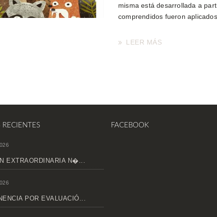
misma está desarrollada a part
comprendidos fueron aplicados
LEER MÁS
S RECIENTES
FACEBOOK
026
N EXTRAORDINARIA N�...
026
ENCIA POR EVALUACIÓ...