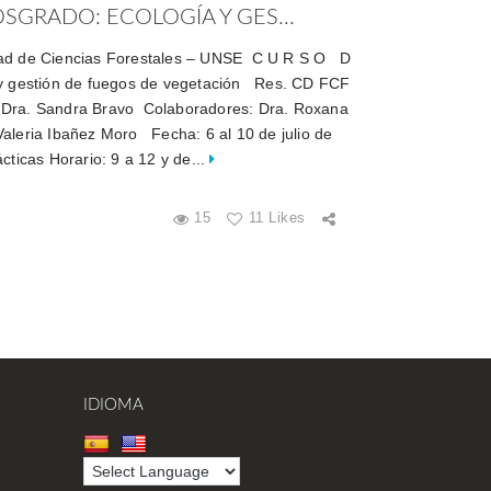
GRADO: ECOLOGÍA Y GES...
tad de Ciencias Forestales – UNSE C U R S O D
 gestión de fuegos de vegetación Res. CD FCF
 Dra. Sandra Bravo Colaboradores: Dra. Roxana
aleria Ibañez Moro Fecha: 6 al 10 de julio de
cticas Horario: 9 a 12 y de...
15
11 Likes
IDIOMA