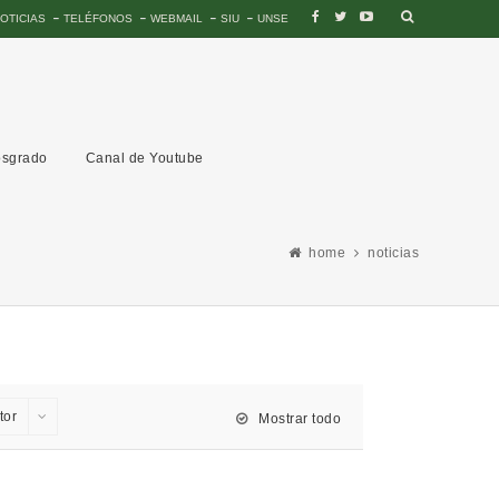
OTICIAS
TELÉFONOS
WEBMAIL
SIU
UNSE
sgrado
Canal de Youtube
home
noticias
tor
Mostrar todo