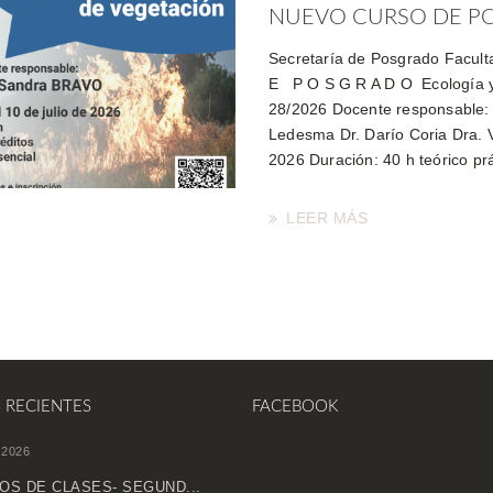
NUEVO CURSO DE POS
Secretaría de Posgrado Facul
E P O S G R A D O Ecología y
28/2026 Docente responsable:
Ledesma Dr. Darío Coria Dra. V
2026 Duración: 40 h teórico prá
LEER MÁS
S RECIENTES
FACEBOOK
 2026
OS DE CLASES- SEGUND...