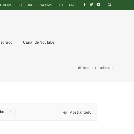
OTICIAS
TELÉFONOS
WEBMAIL
SIU
UNSE
sgrado
Canal de Youtube
home
noticias
tor
Mostrar todo
2