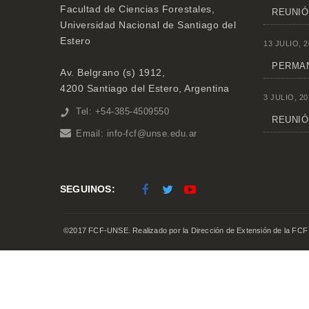
Facultad de Ciencias Forestales,
REUNIÓ
Universidad Nacional de Santiago del
Estero
13 JULIO, 2
PERMAN
Av. Belgrano (s) 1912,
4200 Santiago del Estero, Argentina
3 JULIO, 20
Tel: +54-385-4509550
REUNIÓN
Email:
info-fcf@unse.edu.ar
SEGUINOS:
©2017 FCF-UNSE. Realizado por la Dirección de Extensión de la FCF