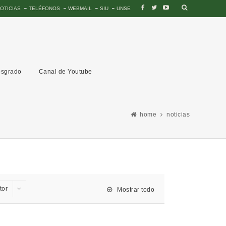
OTICIAS
TELÉFONOS
WEBMAIL
SIU
UNSE
sgrado
Canal de Youtube
home
noticias
tor
Mostrar todo