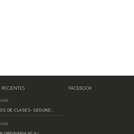
S RECIENTES
FACEBOOK
 2026
OS DE CLASES- SEGUND...
 2026
 ORDINARIA Nº 9 /...