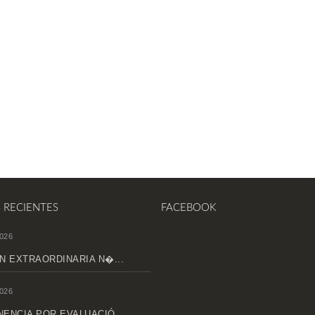
S RECIENTES
FACEBOOK
026
N EXTRAORDINARIA N�...
026
ENCIA POR EVALUACIÓ...