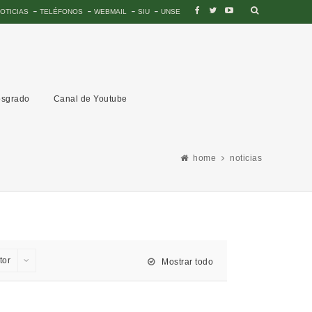
OTICIAS
TELÉFONOS
WEBMAIL
SIU
UNSE
sgrado
Canal de Youtube
home
noticias
tor
Mostrar todo