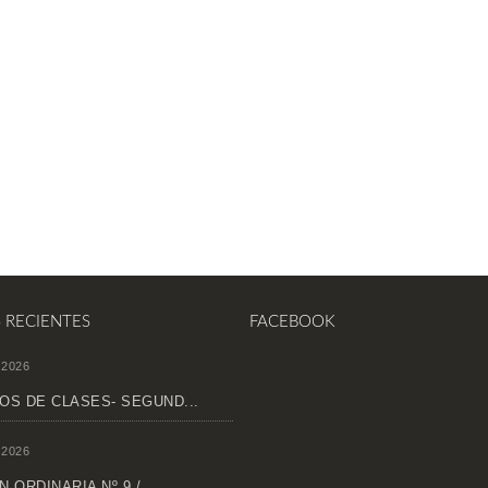
S RECIENTES
FACEBOOK
 2026
OS DE CLASES- SEGUND...
 2026
 ORDINARIA Nº 9 /...