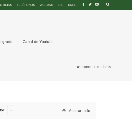
OTICIAS
TELÉFONOS
WEBMAIL
SIU
UNSE
sgrado
Canal de Youtube
home
noticias
tor
Mostrar todo