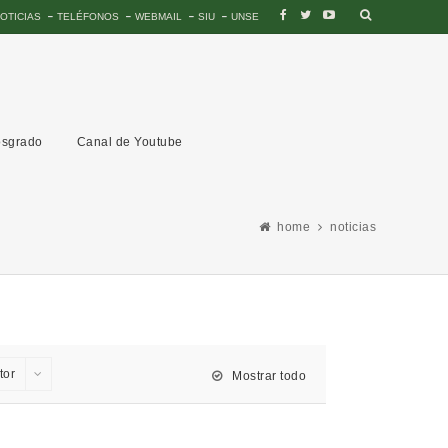
OTICIAS
TELÉFONOS
WEBMAIL
SIU
UNSE
sgrado
Canal de Youtube
home
noticias
tor
Mostrar todo