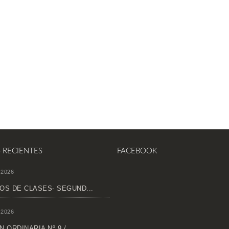
S RECIENTES
FACEBOOK
 2026
OS DE CLASES- SEGUND...
 2026
 ORDINARIA Nº 9 /...