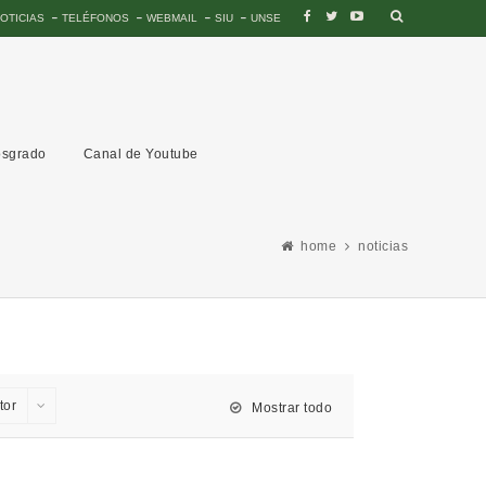
OTICIAS
TELÉFONOS
WEBMAIL
SIU
UNSE
sgrado
Canal de Youtube
home
noticias
tor
Mostrar todo