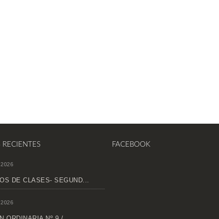
S RECIENTES
FACEBOOK
 2026
OS DE CLASES- SEGUND...
 2026
 ORDINARIA Nº 9 /...