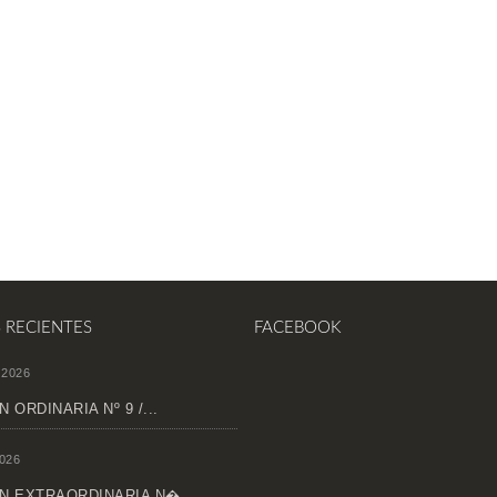
S RECIENTES
FACEBOOK
 2026
 ORDINARIA Nº 9 /...
026
N EXTRAORDINARIA N�...