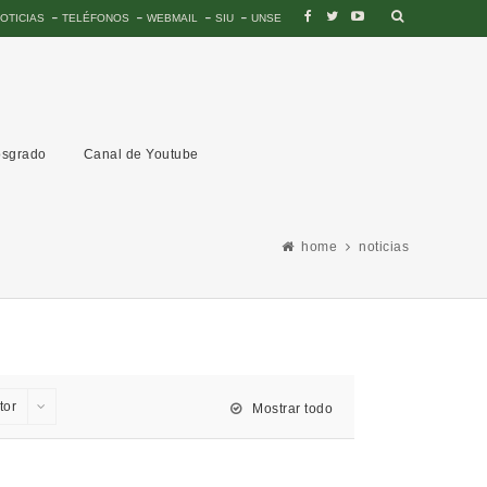
OTICIAS
TELÉFONOS
WEBMAIL
SIU
UNSE
sgrado
Canal de Youtube
home
noticias
tor
Mostrar todo