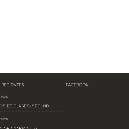
S RECIENTES
FACEBOOK
 2026
OS DE CLASES- SEGUND...
 2026
 ORDINARIA Nº 9 /...