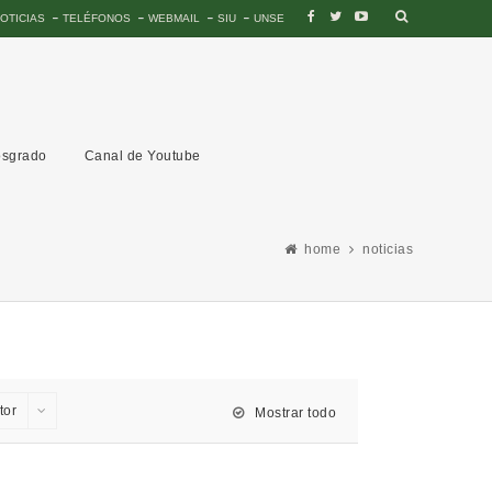
OTICIAS
TELÉFONOS
WEBMAIL
SIU
UNSE
sgrado
Canal de Youtube
home
noticias
tor
Mostrar todo