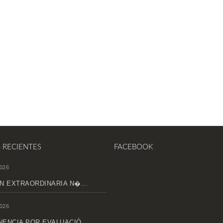
S RECIENTES
FACEBOOK
026
N EXTRAORDINARIA N�...
026
ENCIA POR EVALUACIÓ...