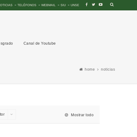
OTICIAS
TELÉFONOS
WEBMAIL
SIU
UNSE
sgrado
Canal de Youtube
home
noticias
tor
Mostrar todo