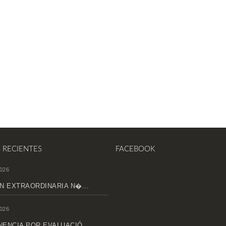
S RECIENTES
FACEBOOK
026
N EXTRAORDINARIA N�...
026
ENCIA POR EVALUACIÓ...