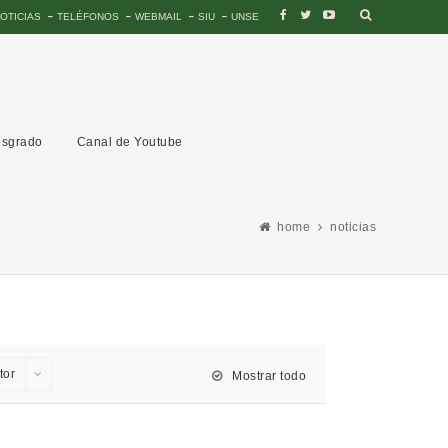
OTICIAS
TELÉFONOS
WEBMAIL
SIU
UNSE
sgrado
Canal de Youtube
home
noticias
tor
Mostrar todo